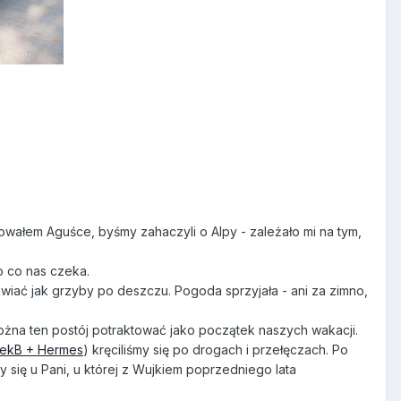
owałem Aguśce, byśmy zahaczyli o Alpy - zależało mi na tym,
o co nas czeka.
jawiać jak grzyby po deszczu. Pogoda sprzyjała - ani za zimno,
można ten postój potraktować jako początek naszych wakacji.
jtekB + Hermes
) kręciliśmy się po drogach i przełęczach. Po
 się u Pani, u której z Wujkiem poprzedniego lata