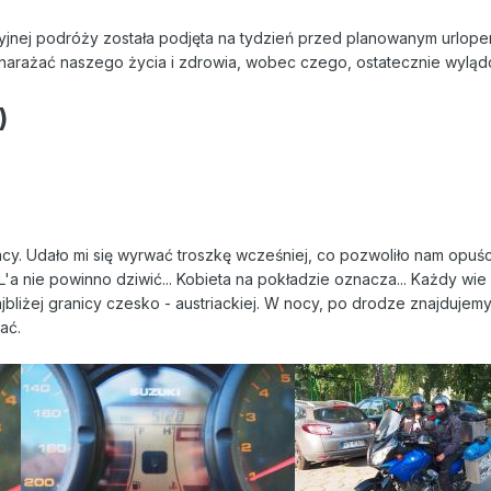
yjnej podróży została podjęta na tydzień przed planowanym urlope
em narażać naszego życia i zdrowia, wobec czego, ostatecznie wylą
)
y. Udało mi się wyrwać troszkę wcześniej, co pozwoliło nam opuśc
a nie powinno dziwić... Kobieta na pokładzie oznacza... Każdy wie 
bliżej granicy czesko - austriackiej. W nocy, po drodze znajdujem
ać.