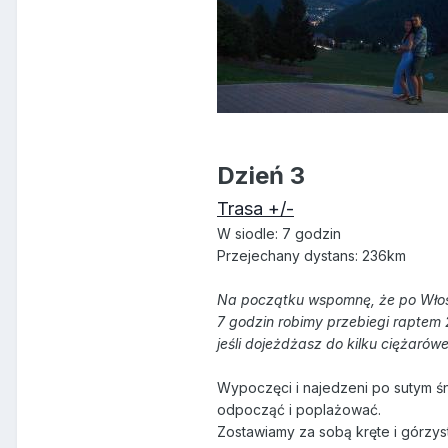
Dzień 3
Trasa +/-
W siodle: 7 godzin
Przejechany dystans: 236km
Na początku wspomnę, że po Włos
7 godzin robimy przebiegi raptem 
jeśli dojeżdżasz do kilku ciężarów
Wypoczęci i najedzeni po sutym ś
odpocząć i poplażować.
Zostawiamy za sobą kręte i górzys