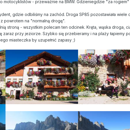
żo motocyklistów - przeważnie na BMW. Gdzieniegdzie "za rogiem" c
ent, gdzie odbiliśmy na zachód. Droga SP85 pozostawiała wiele do ż
ć z powrotem na "normalną drogę".
ą stroną - wszystkim polecam ten odcinek. Kręta, wąska droga, cią
ę zaraz przy jeziorze. Szybko się przebieramy i na plaży łapiemy p
iego miasteczka by uzupełnić zapasy ;)