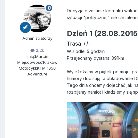
Decyzja o zmianie kierunku wakac
sytuacji "politycznej" nie chciał
Dzień 1 (28.08.2015
Administratorzy
Trasa +/-
2,2k
W siodle: 5 godzin
Imię:
Marcin
Przejechany dystans: 391km
Miejscowość:
Kraków
Motocykl:
KTM 1050
Wyjeżdżamy w piątek po mojej prac
Adventure
humory dopisują, a obładowanie DL'
Tego dnia chcemy dojechać jak naj
rozbijamy namiot i kładziemy się sp