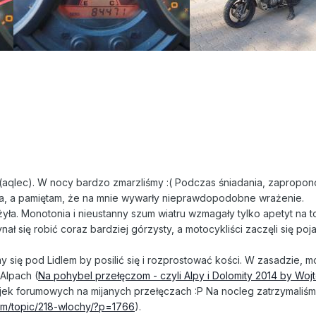
i (aqlec). W nocy bardzo zmarzliśmy :( Podczas śniadania, zapropon
ła, a pamiętam, że na mnie wywarły nieprawdopodobne wrażenie.
yła. Monotonia i nieustanny szum wiatru wzmagały tylko apetyt na t
ał się robić coraz bardziej górzysty, a motocykliści zaczęli się po
y się pod Lidlem by posilić się i rozprostować kości. W zasadzie, 
Alpach (
Na pohybel przełęczom - czyli Alpy i Dolomity 2014 by Wo
ejek forumowych na mijanych przełęczach :P Na nocleg zatrzymaliśmy
forum/topic/218-wlochy/?p=1766
).