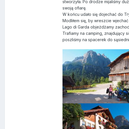
stworzyła. Po drodze mijaliśmy du
swoją ofiarę.
W końcu udało się dojechać do Tryd
Modliłem się, by wreszcie wjecha
Lago di Garda objeżdżamy zachodni
Trafiamy na camping, znajdujący si
poszliśmy na spacerek do sąsiedn