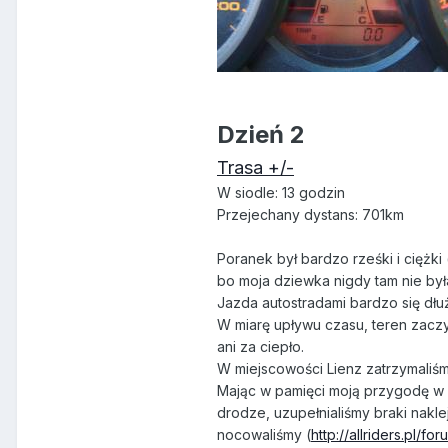
Dzień 2
Trasa +/-
W siodle: 13 godzin
Przejechany dystans: 701km
Poranek był bardzo rześki i ciężk
bo moja dziewka nigdy tam nie by
Jazda autostradami bardzo się dłuż
W miarę upływu czasu, teren zaczyn
ani za ciepło.
W miejscowości Lienz zatrzymaliśm
Mając w pamięci moją przygodę w 
drodze, uzupełnialiśmy braki nakl
nocowaliśmy (
http://allriders.pl/