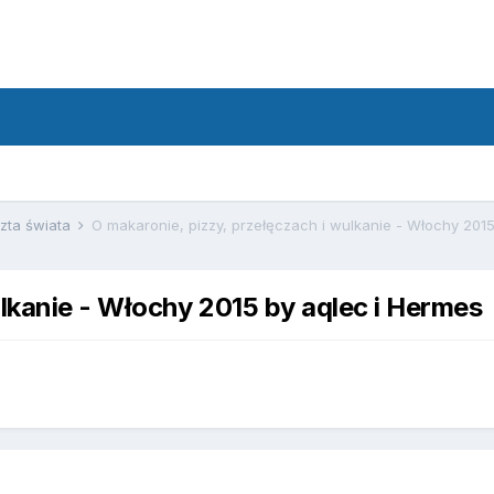
zta świata
O makaronie, pizzy, przełęczach i wulkanie - Włochy 201
ulkanie - Włochy 2015 by aqlec i Hermes