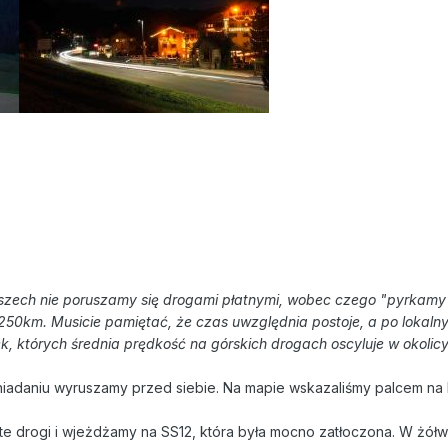
zech nie poruszamy się drogami płatnymi, wobec czego "pyrkamy" 
250km. Musicie pamiętać, że czas uwzględnia postoje, a po lokalny
ek, których średnia prędkość na górskich drogach oscyluje w okolic
niadaniu wyruszamy przed siebie. Na mapie wskazaliśmy palcem na 
te drogi i wjeżdżamy na SS12, która była mocno zatłoczona. W żółw