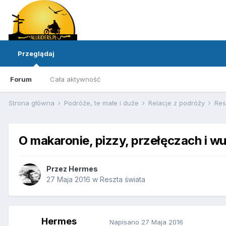
Przeglądaj
Forum
Cała aktywność
Strona główna
Podróże, te małe i duże
Relacje z podróży
Res
O makaronie, pizzy, przełęczach i w
Przez
Hermes
27 Maja 2016
w
Reszta świata
Hermes
Napisano
27 Maja 2016