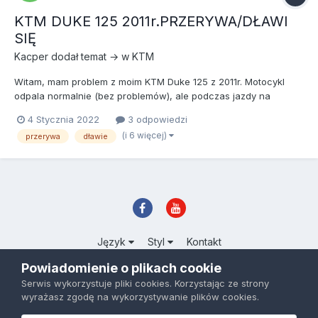
KTM DUKE 125 2011r.PRZERYWA/DŁAWI
SIĘ
Kacper
dodał temat → w
KTM
Witam, mam problem z moim KTM Duke 125 z 2011r. Motocykl
odpala normalnie (bez problemów), ale podczas jazdy na
pierwszych trzech biegach podczas od kręcenia manetki do
4 Stycznia 2022
3 odpowiedzi
końca zaczyna jakby się dławić/przerywać. Dzieje się tak bez
(i 6 więcej)
przerywa
dławie
różnicy od prędkości czy zakresu obrotów w, których się
aktualnie znaj...
Język
Styl
Kontakt
AllRiders.pl
Powiadomienie o plikach cookie
Powered by Invision Community
Serwis wykorzystuje pliki cookies. Korzystając ze strony
wyrażasz zgodę na wykorzystywanie plików cookies.